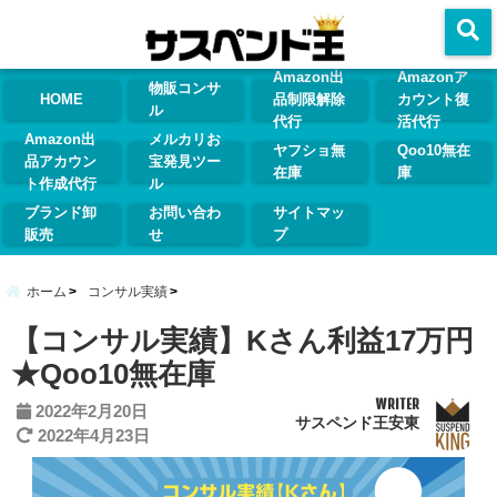
menu
Amazon出
Amazonア
物販コンサ
HOME
品制限解除
カウント復
ル
代行
活代行
Amazon出
メルカリお
ヤフショ無
Qoo10無在
品アカウン
宝発見ツー
在庫
庫
ト作成代行
ル
ブランド卸
お問い合わ
サイトマッ
販売
せ
プ
ホーム
コンサル実績
【コンサル実績】Kさん利益17万円
★Qoo10無在庫
WRITER
2022年2月20日
サスペンド王安東
2022年4月23日