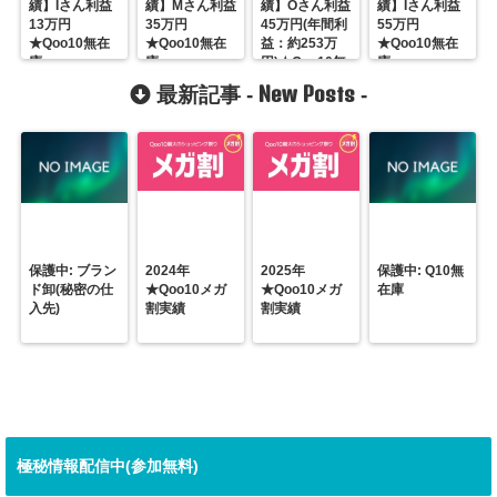
績】Iさん利益
績】Mさん利益
績】Oさん利益
績】Iさん利益
13万円
35万円
45万円(年間利
55万円
★Qoo10無在
★Qoo10無在
益：約253万
★Qoo10無在
庫
庫
円)★Qoo10無
庫
在庫
New Posts
最新記事 -
-
保護中: ブラン
2024年
2025年
保護中: Q10無
ド卸(秘密の仕
★Qoo10メガ
★Qoo10メガ
在庫
入先)
割実績
割実績
極秘情報配信中(参加無料)