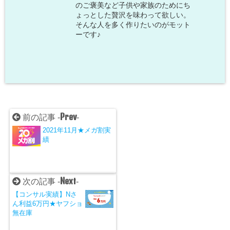
のご褒美など子供や家族のためにち
ょっとした贅沢を味わって欲しい。
そんな人を多く作りたいのがモット
ーです♪
Prev
前の記事 -
-
2021年11月★メガ割実
績
Next
次の記事 -
-
【コンサル実績】Nさ
ん利益6万円★ヤフショ
無在庫