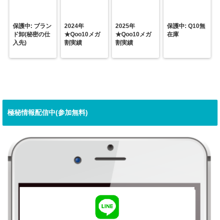
保護中: ブラン
2024年
2025年
保護中: Q10無
ド卸(秘密の仕
★Qoo10メガ
★Qoo10メガ
在庫
入先)
割実績
割実績
極秘情報配信中(参加無料)