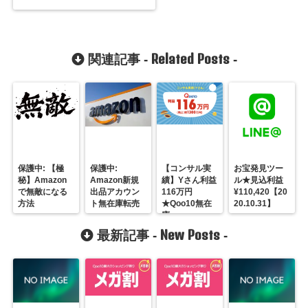
Related Posts
関連記事 -
-
保護中: 【極
保護中:
【コンサル実
お宝発見ツー
秘】Amazon
Amazon新規
績】Yさん利益
ル★見込利益
で無敵になる
出品アカウン
116万円
¥110,420【20
方法
ト無在庫転売
★Qoo10無在
20.10.31】
庫
New Posts
最新記事 -
-