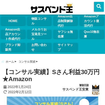
menu
Amazon出
Amazonア
物販コンサ
HOME
品制限解除
カウント復
ル
代行
活代行
Amazon出
メルカリお
ヤフショ無
Qoo10無在
品アカウン
宝発見ツー
在庫
庫
ト作成代行
ル
ブランド卸
お問い合わ
サイトマッ
販売
せ
プ
ホーム
コンサル実績
【コンサル実績】Sさん利益30万円
★Amazon
WRITER
2022年1月24日
サスペンド王安東
2022年2月12日