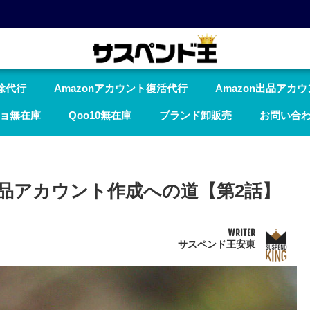
除代行
Amazonアカウント復活代行
Amazon出品アカ
ョ無在庫
Qoo10無在庫
ブランド卸販売
お問い合
出品アカウント作成への道【第2話】
WRITER
サスペンド王安東