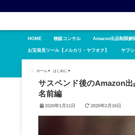
menu
HOME
物販コンサル
Amazon出品制限解
お宝発見ツール【メルカリ・ヤフオク】
ヤフシ
ホーム
はじめに
サスペンド後のAmazon
名前編
2020年1月11日
2020年2月16日