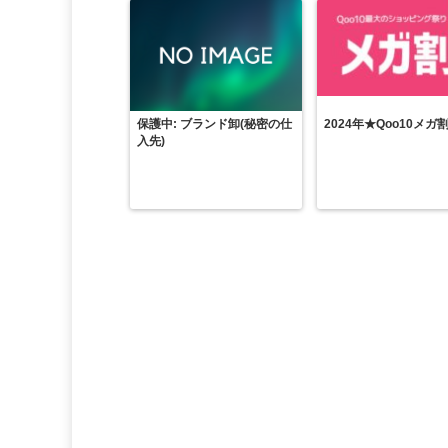
保護中: ブランド卸(秘密の仕
2024年★Qoo10メガ
入先)