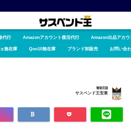
除代行
Amazonアカウント復活代行
Amazon出品アカ
ョ無在庫
Qoo10無在庫
ブランド卸販売
お問い合
WRITER
サスペンド王安東