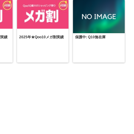
割実績
2025年★Qoo10メガ割実績
保護中: Q10無在庫