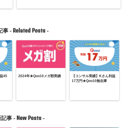
Related Posts
事 -
-
益45
2024年★Qoo10メガ割実績
【コンサル実績】Kさん利益
17万円★Qoo10無在庫
New Posts
記事 -
-