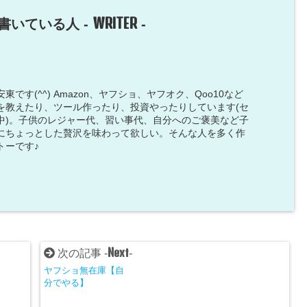
WRITER
書いている人 -
-
です(^^) Amazon、ヤフショ、ヤフオク、Qoo10など
を教えたり、ツール作ったり、投資やったりしています(セ
中)。子供のレジャー代、習い事代、自分へのご褒美など子
にちょっとした贅沢を味わって欲しい。そんな人を多く作
トーです♪
Next
次の記事 -
-
ヤフショ無在庫【自
分でやる】