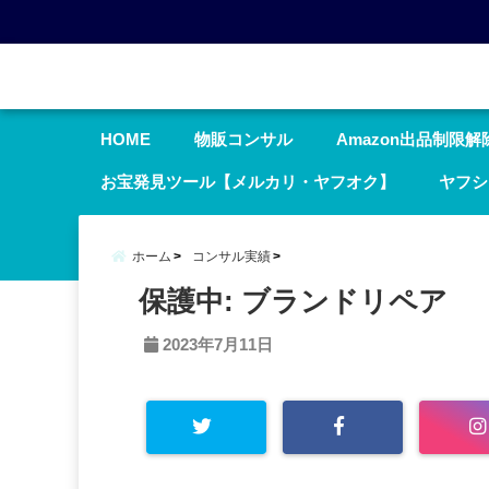
menu
HOME
物販コンサル
Amazon出品制限解
お宝発見ツール【メルカリ・ヤフオク】
ヤフシ
ホーム
コンサル実績
保護中: ブランドリペア
2023年7月11日