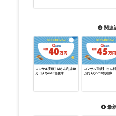
関連記
コンサル実績】Mさん利益40
コンサル実績】Iさん利
万円★Qoo10無在庫
万円★Qoo10無在庫
最新