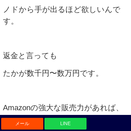
ノドから手が出るほど欲しいんで
す。
返金と言っても
たかが数千円〜数万円です。
Amazonの強大な販売力があれば、
何十倍も売上げを上げることができ
LINE