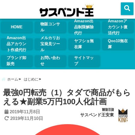
menu
Amazon出
Amazonア
物販コンサ
HOME
品制限解除
カウント復
ル
代行
活代行
Amazon出
メルカリお
ヤフショ無
Qoo10無在
品アカウン
宝発見ツー
在庫
庫
ト作成代行
ル
ブランド卸
お問い合わ
サイトマッ
販売
せ
プ
ホーム
はじめに
最強0円転売（1）タダで商品がもら
える★副業5万円100人化計画
WRITER
2019年11月8日
サスペンド王安東
2019年11月10日