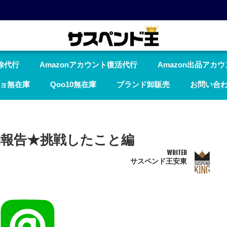
除代行
Amazonアカウント復活代行
Amazon出品アカ
ョ無在庫
Qoo10無在庫
ブランド卸販売
お問い合
動報告★挑戦したこと編
WRITER
サスペンド王安東