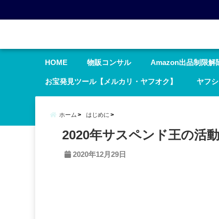
menu
HOME
物販コンサル
Amazon出品制限解
お宝発見ツール【メルカリ・ヤフオク】
ヤフシ
ホーム
はじめに
2020年サスペンド王の活
2020年12月29日