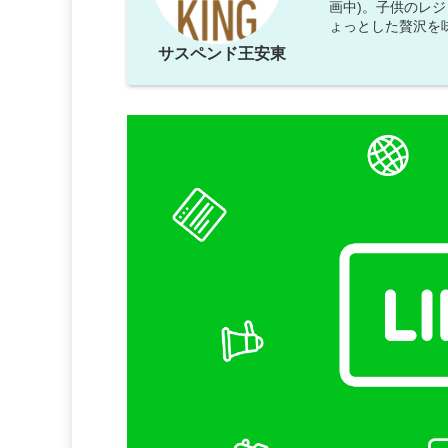
画中)。子供のレ
ょっとした贅沢を
サスペンド王安東