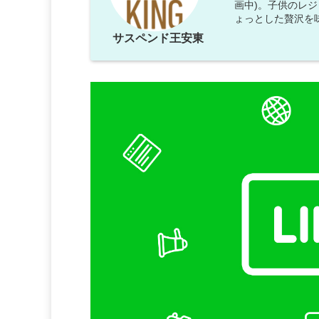
画中)。子供のレ
ょっとした贅沢を
サスペンド王安東