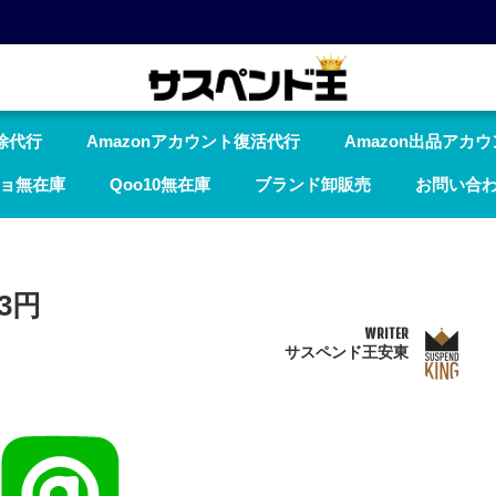
除代行
Amazonアカウント復活代行
Amazon出品アカ
ョ無在庫
Qoo10無在庫
ブランド卸販売
お問い合
63円
WRITER
サスペンド王安東