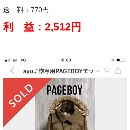
送 料：
770
円
利 益：
2,512
円