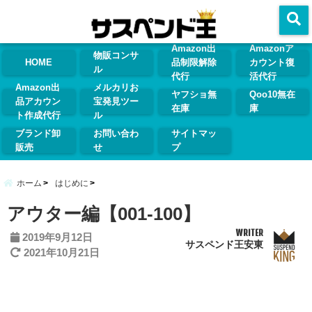
menu
Amazon出
Amazonア
物販コンサ
HOME
品制限解除
カウント復
ル
代行
活代行
Amazon出
メルカリお
ヤフショ無
Qoo10無在
品アカウン
宝発見ツー
在庫
庫
ト作成代行
ル
ブランド卸
お問い合わ
サイトマッ
販売
せ
プ
ホーム
はじめに
アウター編【001-100】
WRITER
2019年9月12日
サスペンド王安東
2021年10月21日