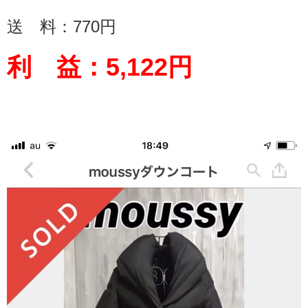
送 料：
770
円
利 益：
5,122
円