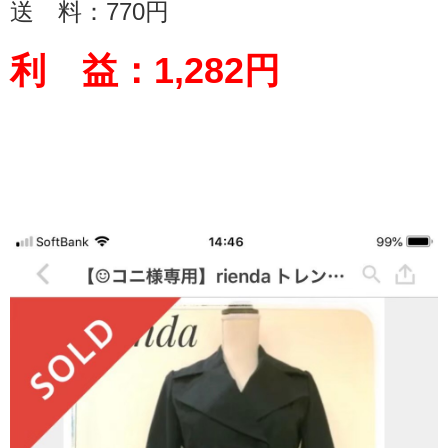
送 料：
770
円
利 益：
1,282
円