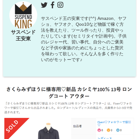
サスペンド王の安東です(^^) Amazon、ヤフ
ショ、ヤフオク、Qoo10など物販で稼ぐ方
法を教えたり、ツール作ったり、投資やっ
サスペンド
たりしています(セミリタイヤ計画中)。子供
王安東
のレジャー代、習い事代、自分へのご褒美
など子供や家族のためにちょっとした贅沢
を味わって欲しい。そんな人を多く作りた
いのがモットーです♪