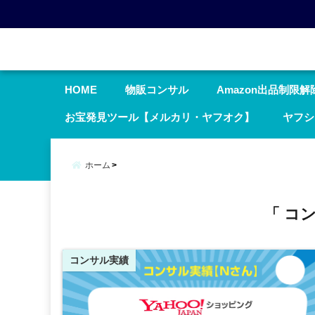
menu
HOME
物販コンサル
Amazon出品制限解
お宝発見ツール【メルカリ・ヤフオク】
ヤフシ
ホーム
「 コ
コンサル実績