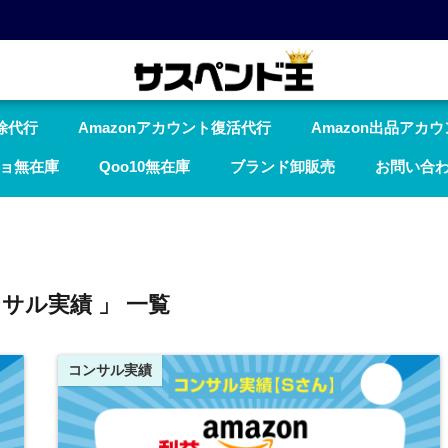
除代行
Amazonアカウント復活代行
Amazon出品アカ
ョ無在庫
Qoo10無在庫
ブランド卸販売
お問い合
ンサル実績 」 一覧
コンサル実績