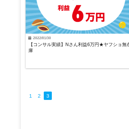
2022/01/30
【コンサル実績】Nさん利益6万円★ヤフショ無
庫
物販コンサル
1
2
3