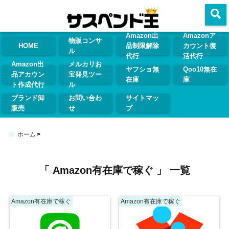
menu
Amazon出
Amazonア
物販コンサ
HOME
品制限解除
カウント復
ル
代行
活代行
Amazon出
メルカリお
ヤフショ無
Qoo10無在
品アカウン
宝発見ツー
在庫
庫
ト作成代行
ル
ブランド卸
お問い合わ
サイトマッ
販売
せ
プ
ホーム
「 Amazon有在庫で稼ぐ 」 一覧
Amazon有在庫で稼ぐ
Amazon有在庫で稼ぐ