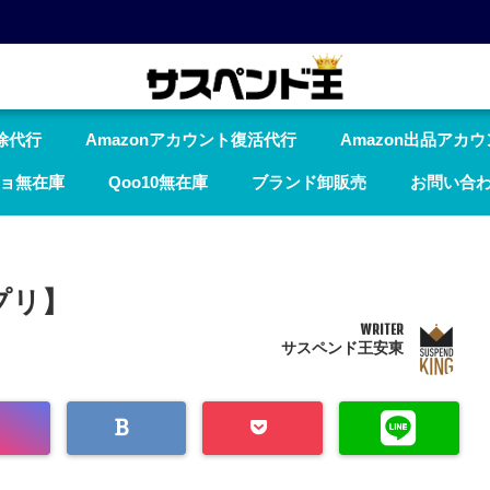
除代行
Amazonアカウント復活代行
Amazon出品アカ
ョ無在庫
Qoo10無在庫
ブランド卸販売
お問い合
プリ】
WRITER
サスペンド王安東