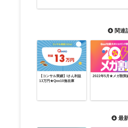
関連記
【コンサル実績】Iさん利益
2022年5月★メガ割実
13万円★Qoo10無在庫
最新