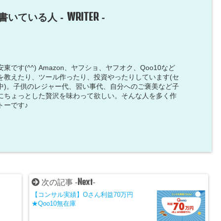
WRITER
書いている人 -
-
です(^^) Amazon、ヤフショ、ヤフオク、Qoo10など
を教えたり、ツール作ったり、投資やったりしています(セ
中)。子供のレジャー代、習い事代、自分へのご褒美など子
にちょっとした贅沢を味わって欲しい。そんな人を多く作
トーです♪
Next
次の記事 -
-
【コンサル実績】Oさん利益70万円
★Qoo10無在庫