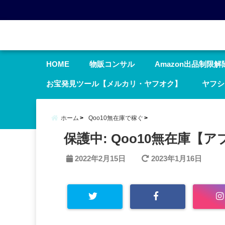
menu
HOME
物販コンサル
Amazon出品制限解
お宝発見ツール【メルカリ・ヤフオク】
ヤフシ
ホーム
Qoo10無在庫で稼ぐ
保護中: Qoo10無在庫【ア
2022年2月15日
2023年1月16日