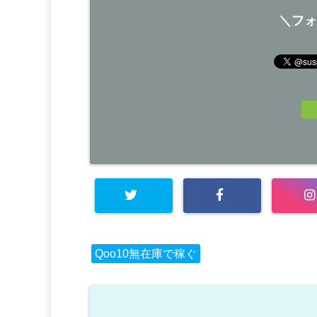
＼フォ
Qoo10無在庫で稼ぐ