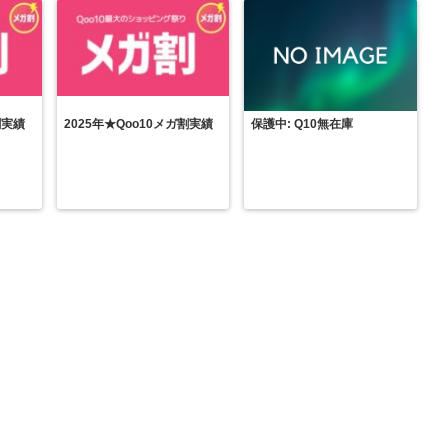
割実績
2025年★Qoo10メガ割実績
保護中: Q10無在庫