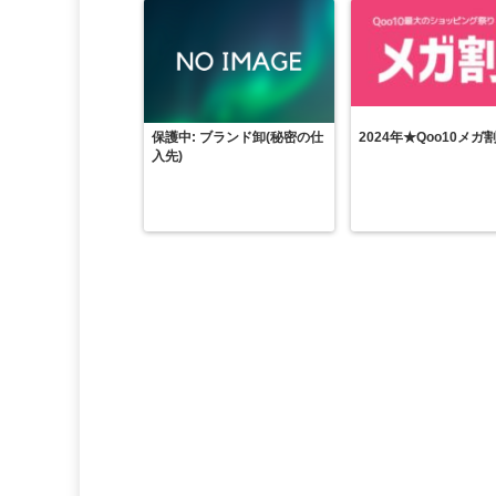
保護中: ブランド卸(秘密の仕
2024年★Qoo10メガ
入先)