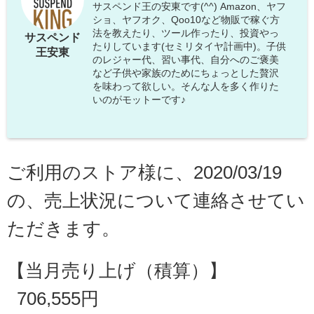
サスペンド王の安東です(^^) Amazon、ヤフ
ショ、ヤフオク、Qoo10など物販で稼ぐ方
法を教えたり、ツール作ったり、投資やっ
サスペンド
たりしています(セミリタイヤ計画中)。子供
王安東
のレジャー代、習い事代、自分へのご褒美
など子供や家族のためにちょっとした贅沢
を味わって欲しい。そんな人を多く作りた
いのがモットーです♪
ご利用のストア様に、2020/03/19
の、売上状況について連絡させてい
ただきます。
【当月売り上げ（積算）】
706,555円