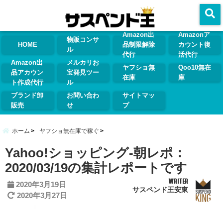
menu
Amazon出
Amazonア
物販コンサ
HOME
品制限解除
カウント復
ル
代行
活代行
Amazon出
メルカリお
ヤフショ無
Qoo10無在
品アカウン
宝発見ツー
在庫
庫
ト作成代行
ル
ブランド卸
お問い合わ
サイトマッ
販売
せ
プ
ホーム
ヤフショ無在庫で稼ぐ
Yahoo!ショッピング-朝レポ：
2020/03/19の集計レポートです
WRITER
2020年3月19日
サスペンド王安東
2020年3月27日