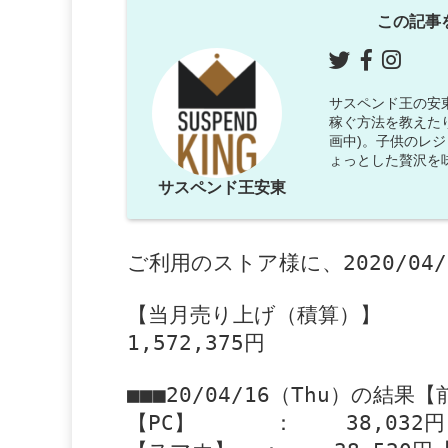
この記事
サスペンド王の安東で
稼ぐ方法を教えた
画中)。子供のレ
ょっとした贅沢を
サスペンド王安東
ご利用のストア様に、2020/0
【当月売り上げ（積算）】

1,572,375円

■■■20/04/16（Thu）の結果【
【PC】      ：    38,032円