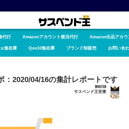
除代行
Amazonアカウント復活代行
Amazon出品アカ
ョ無在庫
Qoo10無在庫
ブランド卸販売
お問い合
ポ：2020/04/16の集計レポートです
WRITER
サスペンド王安東