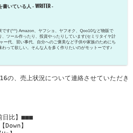
WRITER
を書いている人 -
-
す(^^) Amazon、ヤフショ、ヤフオク、Qoo10など物販で
り、ツール作ったり、投資やったりしています(セミリタイヤ計
ジャー代、習い事代、自分へのご褒美など子供や家族のためにち
味わって欲しい。そんな人を多く作りたいのがモットーです♪
4/16の、売上状況について連絡させていただきま
前日比】■■■

【Down】
