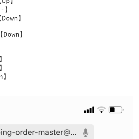
Up】

-】

Down】

Down】



】

】

n】
