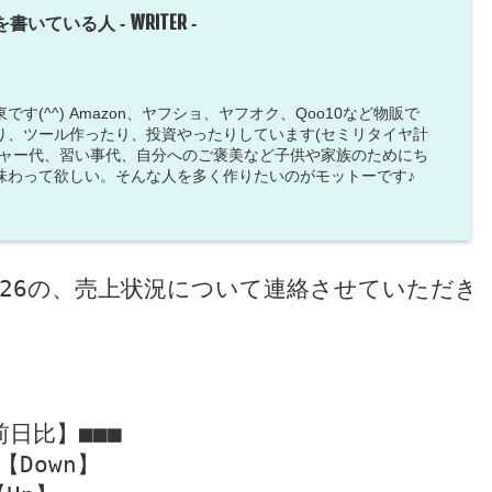
WRITER
を書いている人 -
-
す(^^) Amazon、ヤフショ、ヤフオク、Qoo10など物販で
り、ツール作ったり、投資やったりしています(セミリタイヤ計
ジャー代、習い事代、自分へのご褒美など子供や家族のためにち
味わって欲しい。そんな人を多く作りたいのがモットーです♪
4/26の、売上状況について連絡させていただきま
前日比】■■■

【Down】
