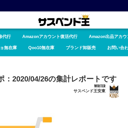
除代行
Amazonアカウント復活代行
Amazon出品アカ
ョ無在庫
Qoo10無在庫
ブランド卸販売
お問い合
ポ：2020/04/26の集計レポートです
WRITER
サスペンド王安東