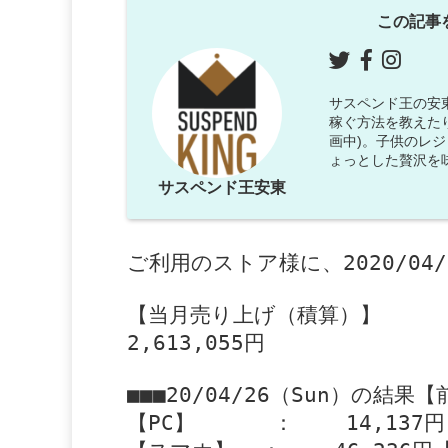
この記事
サスペンド王の安東で
稼ぐ方法を教えた
画中)。子供のレ
ょっとした贅沢を
サスペンド王安東
ご利用のストア様に、2020/0
【当月売り上げ（積算）】

2,613,055円

■■■20/04/26（Sun）の結果【
【PC】      ：    14,137円