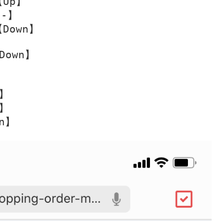
Up】

-】

Down】

own】



】

】

n】
